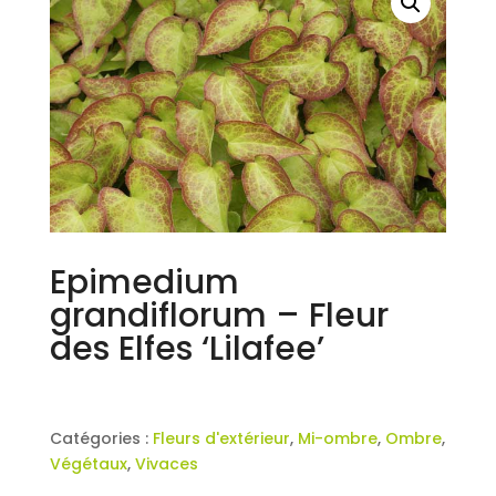
Epimedium
grandiflorum – Fleur
des Elfes ‘Lilafee’
Catégories :
Fleurs d'extérieur
,
Mi-ombre
,
Ombre
,
Végétaux
,
Vivaces