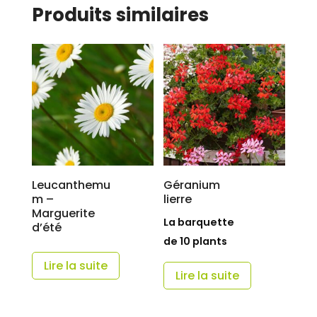
Produits similaires
Leucanthemu
Géranium
m –
lierre
Marguerite
La barquette
d’été
de 10 plants
Lire la suite
Lire la suite