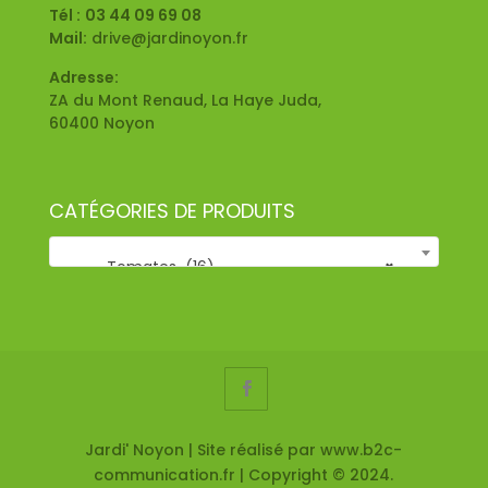
Tél :
03 44 09 69 08
Mail:
drive@jardinoyon.fr
Adresse:
ZA du Mont Renaud, La Haye Juda,
60400 Noyon
CATÉGORIES DE PRODUITS
Tomates (16)
×
Jardi' Noyon | Site réalisé par www.b2c-
communication.fr | Copyright © 2024.